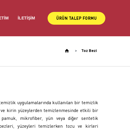
ÜRÜN TALEP FORMU
ETIM
İLETIŞIM
Toz Bezi
 temizlik uygulamalarında kullanılan bir temizlik
 ve kirin yüzeylerden temizlenmesinde etkili bir
le pamuk, mikrofiber, yün veya diğer sentetik
zleri, yüzeyleri temizlerken tozu ve kirleri