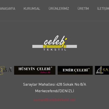
ANASAYFA
KURUMSAL
ÜRÜNLERIMIZ
ÜRETIM
İLETIŞI
Saraylar Mahallesi 428 Sokak No:8/A
Merkezefendi/DENİZLİ
osman@celebitekstil.net