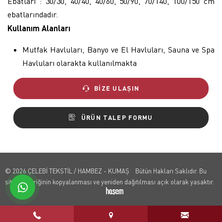
Ebatları : 30/30, 40/40, 40/60, 50/90, 70/140, 100/150 cm
ebatlarındadır.
Kullanım Alanları
Mutfak Havluları, Banyo ve El Havluları, Sauna ve Spa
Havluları olarakta kullanılmakta
BIZE ULAŞIN
ÜRÜN TALEP FORMU
© 2026 ÇELEBİ TEKSTİL / HAMBEZ - KUMAŞ Bütün Hakları Saklıdır. Bu
sitenin içeriğinin kopyalanması ve yeniden dağıtılması açık olarak yasaktır.
whatsapp