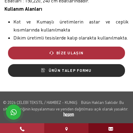
Ebatları : 150,220, 240 cm ebatlarındadır.
Kullanım Alanları
Kot ve Kumaşlı üretimlerin astar ve ceplik
kısımlarında kullanılmakta
Dikim üretimli tesislerde kalıp olarakta kullanılmakta.
BIZE ULAŞIN
ÜRÜN TALEP FORMU
© 2026 ÇELEBİ TEKSTİL / HAMBEZ - KUMAŞ Bütün Hakları Saklıdır. Bu
sitenin içeriğinin kopyalanması ve yeniden dağıtılması açık olarak yasaktır.
whatsapp