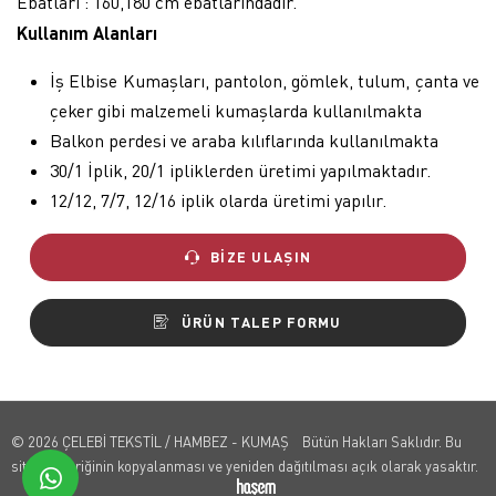
Ebatları : 160,180 cm ebatlarındadır.
Kullanım Alanları
İş Elbise Kumaşları, pantolon, gömlek, tulum, çanta ve
çeker gibi malzemeli kumaşlarda kullanılmakta
Balkon perdesi ve araba kılıflarında kullanılmakta
30/1 İplik, 20/1 ipliklerden üretimi yapılmaktadır.
12/12, 7/7, 12/16 iplik olarda üretimi yapılır.
BIZE ULAŞIN
ÜRÜN TALEP FORMU
© 2026 ÇELEBİ TEKSTİL / HAMBEZ - KUMAŞ Bütün Hakları Saklıdır. Bu
sitenin içeriğinin kopyalanması ve yeniden dağıtılması açık olarak yasaktır.
whatsapp