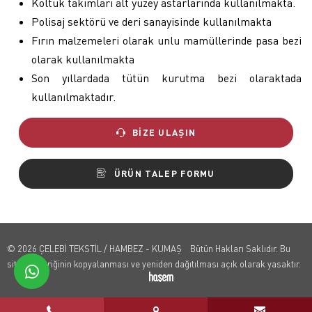
Koltuk takımları alt yüzey astarlarında kullanılmakta.
Polisaj sektörü ve deri sanayisinde kullanılmakta
Fırın malzemeleri olarak unlu mamüllerinde pasa bezi
olarak kullanılmakta
Son yıllardada tütün kurutma bezi olaraktada
kullanılmaktadır.
BIZE ULAŞIN
ÜRÜN TALEP FORMU
© 2026 ÇELEBİ TEKSTİL / HAMBEZ - KUMAŞ Bütün Hakları Saklıdır. Bu
sitenin içeriğinin kopyalanması ve yeniden dağıtılması açık olarak yasaktır.
whatsapp